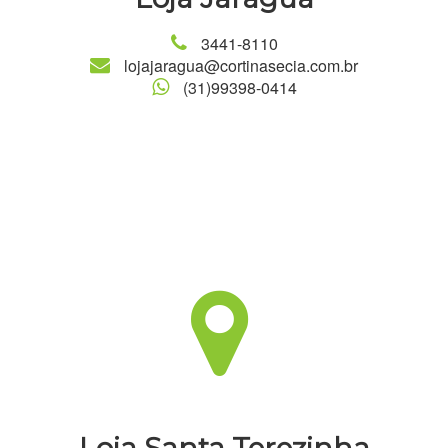
3441-8110
lojajaragua@cortinasecia.com.br
(31)99398-0414