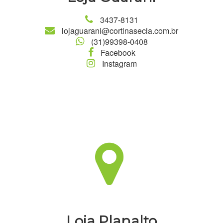
3437-8131
lojaguarani@cortinasecia.com.br
(31)99398-0408
Facebook
Instagram
Loja Planalto